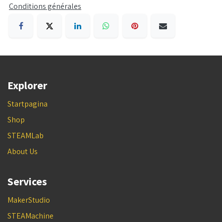
Conditions générales
Explorer
Startpagina
Shop
STEAMLab
About Us
Services
MakerStudio
STEAMachine