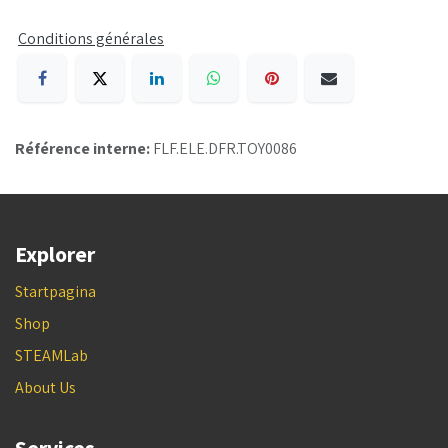
Conditions générales
Référence interne:
FLF.ELE.DFR.TOY0086
Explorer
Startpagina
Shop
STEAMLab
About Us