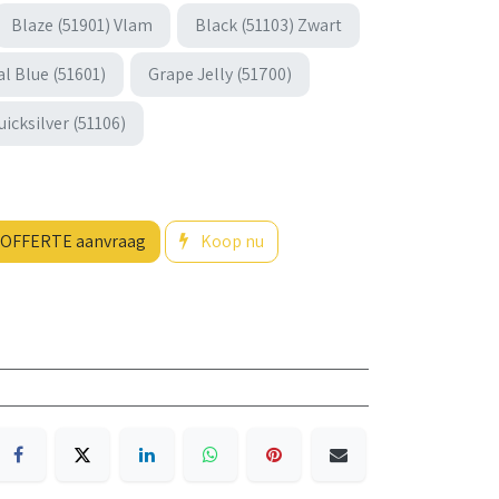
Blaze (51901) Vlam
Black (51103) Zwart
al Blue (51601)
Grape Jelly (51700)
uicksilver (51106)
OFFERTE aanvraag
Koop nu