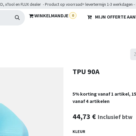
D, xTool en FLUX dealer - Product op voorraad= levertermijn 1-3 werkdagen -
WINKELMANDJE
0
MIJN OFFERTE AA
Hardware
Doelgroepen
Diensten
Maakkampen
He
TPU 90A
5% korting vanaf 1 artikel, 
vanaf 4 artikelen
44,73
€
Inclusief btw
KLEUR