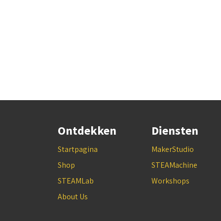
Ontdekken
Diensten
Startpagina
MakerStudio
Shop
STEAMachine
STEAMLab
Workshops
About Us