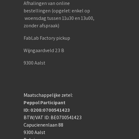
Afhalingen van online
bestellingen (opgelet: enkel op
woensdag tussen 11u30 en 13u00,
zonder afspraak)
FabLab Factory pickup
Wijngaardveld 23 B
9300 Aalst
Maatschappelijke zetel:
Peppol Participant
ID: 0208:0700541423
BTW/VAT ID: BE0700541423
Capucienenlaan 88
9300 Aalst