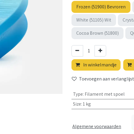
Frozen (51900) Bevroren
White (51105) Wit
Cryst
Cocoa Brown (51800)
Q
In winkelmandje
Toevoegen aan verlanglijst
Type
:
Filament met spoel
Size
:
1 kg
Algemene voorwaarden