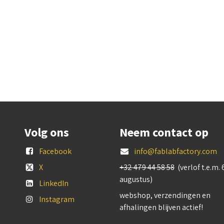
Volg ons
Neem contact op
Facebook
info@fablabfactory.com
X
+32 479 44 58 58
(verlof t.e.m. 
augustus)
LinkedIn
webshop, verzendingen en
Instagram
afhalingen blijven actief!