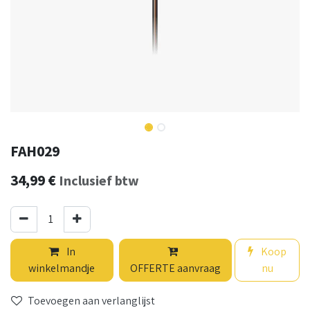
FAH029
34,99
€
Inclusief btw
In
Koop
winkelmandje
OFFERTE aanvraag
nu
Toevoegen aan verlanglijst