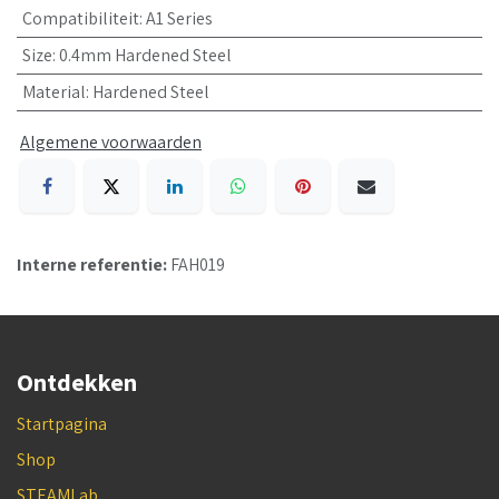
Compatibiliteit
:
A1 Series
Size
:
0.4mm Hardened Steel
Material
:
Hardened Steel
Algemene voorwaarden
Interne referentie:
FAH019
Ontdekken
Startpagina
Shop
STEAMLab