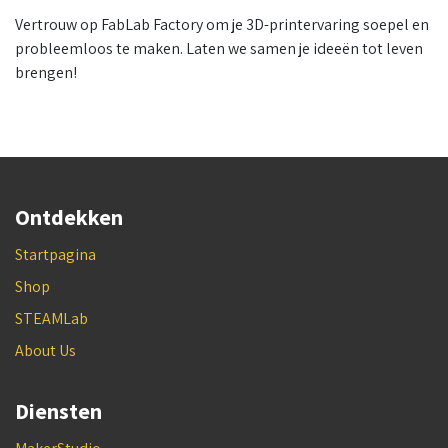
Vertrouw op FabLab Factory om je 3D-printervaring soepel en
probleemloos te maken. Laten we samen je ideeën tot leven
brengen!
Ontdekken
Startpagina
Shop
STEAMLab
About Us
Diensten