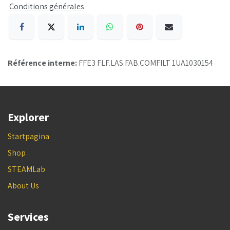
Conditions générales
Référence interne:
FFE3 FLF.LAS.FAB.COMFILT 1UA1030154
Explorer
Startpagina
Shop
STEAMLab
About Us
Services