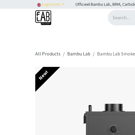
Skip to Content
Officieel Bambu Lab, BRM, Carbid
English (UK)
Home
H2C
SHOP
SHOP: Bambu Lab
H
All Products
Bambu Lab
Bambu Lab Smoke 
New!