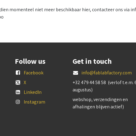
ien momenteel niet meer beschikbaar hier, contacteer ons via in
bo
Follow us
Get in touch
Facebook
info@fablabfactory.com
X
+32 479 44 58 58 (verlof t.e.m. 
augustus)
LinkedIn
webshop, verzendingen en
Instagram
afhalingen blijven actief)