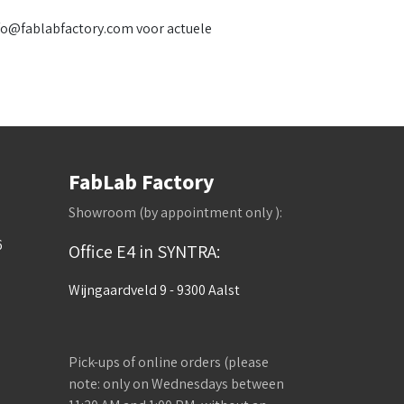
fo@fablabfactory.com voor actuele
FabLab Factory
Showroom (by appointment only ):
6
Office E4 in SYNTRA:
Wijngaardveld 9 - 9300 Aalst
Pick-ups of online orders (please
note: only on Wednesdays between