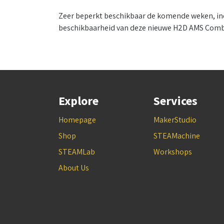
Zeer beperkt beschikbaar de komende weken, ind
beschikbaarheid van deze nieuwe H2D AMS Com
Explore
Services
Homepage
MakerStudio
Shop
STEAMachine
STEAMLab
Workshops
About Us