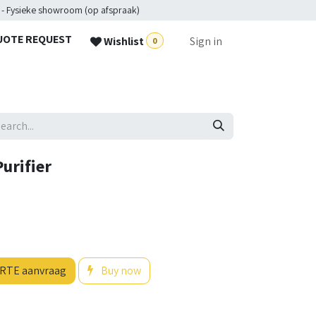
 - Fysieke showroom (op afspraak)
UOTE REQUEST
Wishlist
Sign in
0
urifier
RTE aanvraag
Buy now