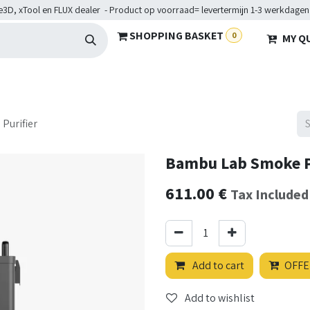
e3D, xTool en FLUX dealer - Product op voorraad= levertermijn 1-3 werkdagen
SHOPPING BASKET
0
MY Q
ARDWARE
BRANCHES
SERVICES
Maakkampen
Help
Purifier
Bambu Lab Smoke P
611.00
€
Tax Included
Add to cart
OFFE
Add to wishlist