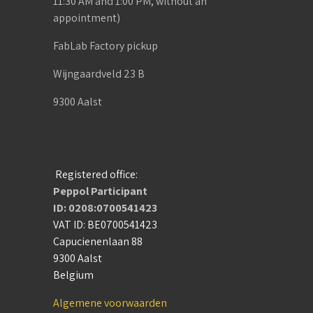
11:30 AM and 1:00 PM, without an
appointment)
FabLab Factory pickup
Wijngaardveld 23 B
9300 Aalst
Registered office:
Peppol Participant
ID: 0208:0700541423
VAT ID: BE0700541423
Capucienenlaan 88
9300 Aalst
Belgium
Algemene voorwaarden