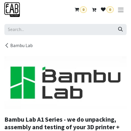
Skip to Content
0
0
Bambu Lab
Bambu Lab A1 Series - we do unpacking,
assembly and testing of your 3D printer +