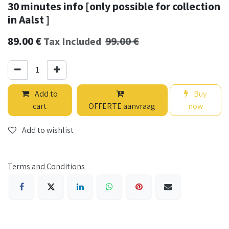
30 minutes info [only possible for collection
in Aalst ]
89.00
€
99.00
€
Tax Included
Add to
Buy
cart
OFFERTE aanvraag
now
Add to wishlist
Terms and Conditions